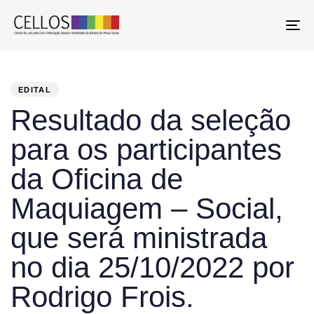
To
PUBLISHED
Author
Published
IN:
on:
EDITAL
Resultado da seleção
para os participantes
da Oficina de
Maquiagem – Social,
que será ministrada
no dia 25/10/2022 por
Rodrigo Frois.