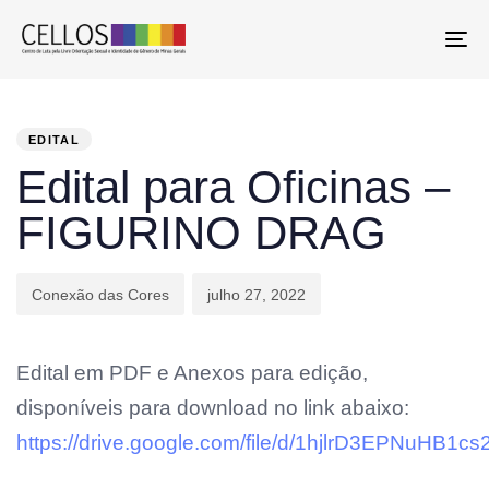
To
PUBLISHED
Author
Published
IN:
on:
EDITAL
Edital para Oficinas –
FIGURINO DRAG
Conexão das Cores
julho 27, 2022
Edital em PDF e Anexos para edição,
disponíveis para download no link abaixo:
https://drive.google.com/file/d/1hjlrD3EPNuHB1