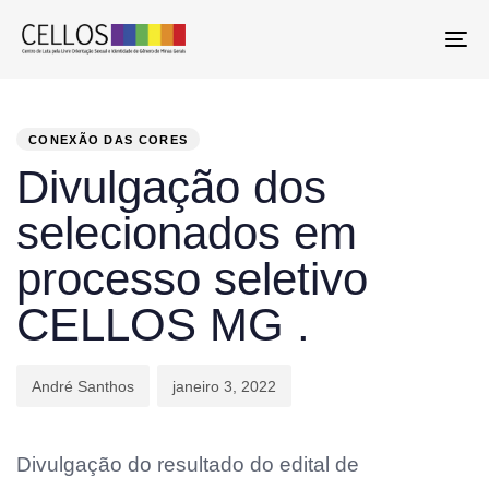
To
PUBLISHED
Author
Published
IN:
on:
CONEXÃO DAS CORES
Divulgação dos
selecionados em
processo seletivo
CELLOS MG .
André Santhos
janeiro 3, 2022
Divulgação do resultado do edital de