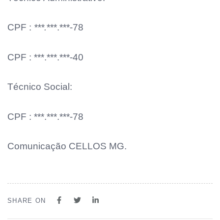
CPF :
***.
***.***-78
CPF : ***.***.***-40
Técnico Social:
CPF : ***.***.***-78
Comunicação CELLOS MG.
SHARE ON