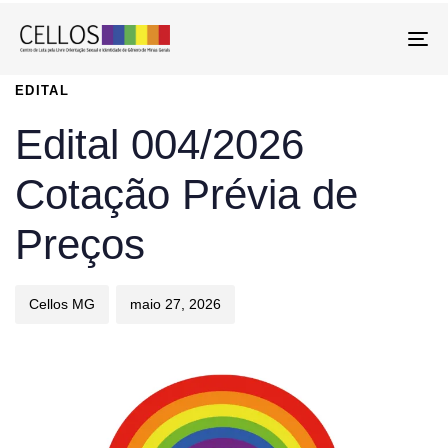
To
PUBLISHED
EDITAL
Author
Published
IN:
on:
Edital 004/2026
Cotação Prévia de
Preços
Cellos MG
maio 27, 2026